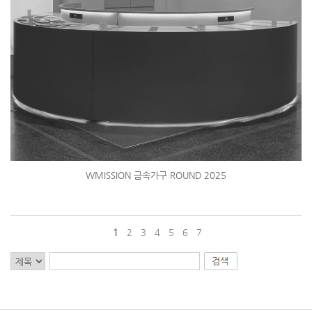
WMISSION 금속가구 ROUND 2025
1
2
3
4
5
6
7