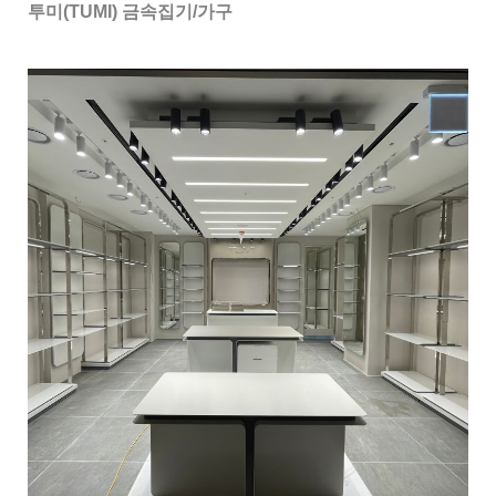
투미(TUMI) 금속집기/가구