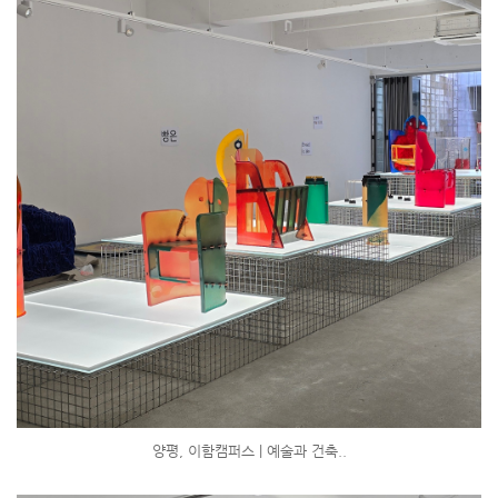
양평, 이함캠퍼스 | 예술과 건축..