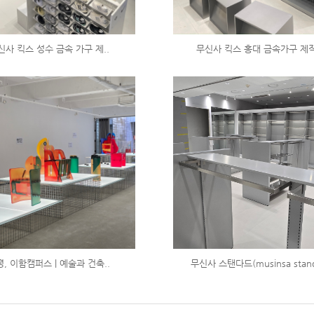
신사 킥스 성수 금속 가구 제..
무신사 킥스 홍대 금속가구 제작
, 이함캠퍼스 | 예술과 건축..
무신사 스탠다드(musinsa stand