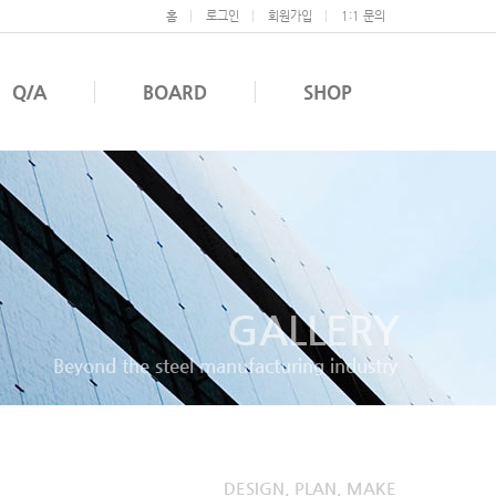
홈
로그인
회원가입
1:1 문의
Q/A
BOARD
SHOP
GALLERY
Beyond the steel manufacturing industry
DESIGN, PLAN, MAKE