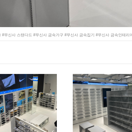
 #무신사 스탠다드 #무신사 금속가구 #무신사 금속집기 #무신사 금속인테리