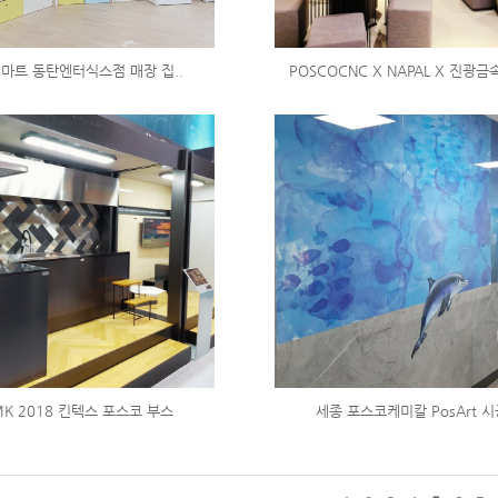
C마트 동탄엔터식스점 매장 집..
POSCOCNC X NAPAL X 진광금속
MK 2018 킨텍스 포스코 부스
세종 포스코케미칼 PosArt 시