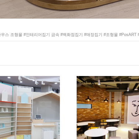
우스 조형물 #인테리어집기 금속 #백화점집기 #매장집기 #조형물 #PosART