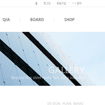
홈
로그인
회원가입
1:1 문의
Q/A
BOARD
SHOP
GALLERY
Beyond the steel manufacturing industry
DESIGN, PLAN, MAKE