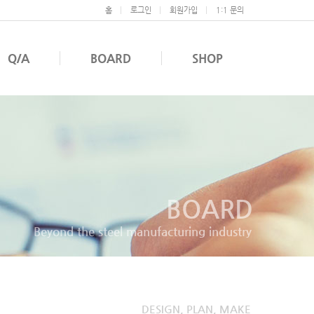
홈
로그인
회원가입
1:1 문의
Q/A
BOARD
SHOP
BOARD
Beyond the steel manufacturing industry
DESIGN, PLAN, MAKE