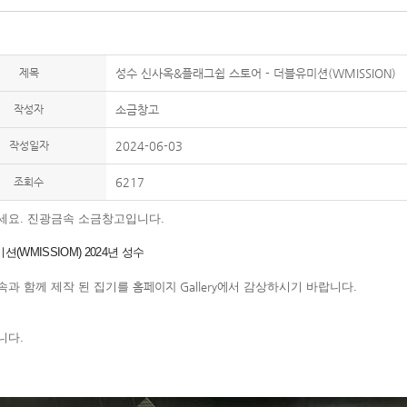
제목
성수 신사옥&플래그쉽 스토어 - 더블유미션(WMISSION)
작성자
소금창고
작성일자
2024-06-03
조회수
6217
세요. 진광금속 소금창고입니다.
(WMISSIOM) 2024년 성수
속과 함께 제작 된 집기를
홈페이지 Gallery에
서 감상하시기 바랍니다.
니다.