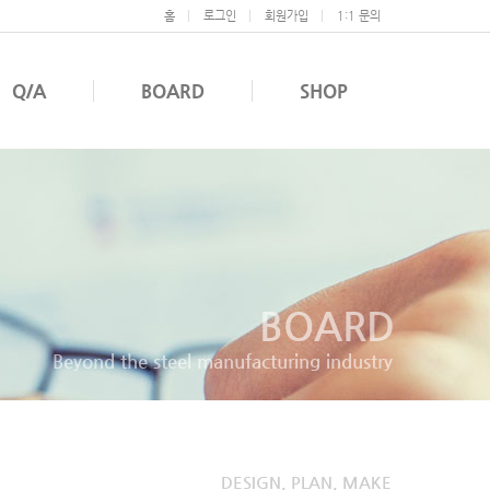
홈
로그인
회원가입
1:1 문의
Q/A
BOARD
SHOP
BOARD
Beyond the steel manufacturing industry
DESIGN, PLAN, MAKE