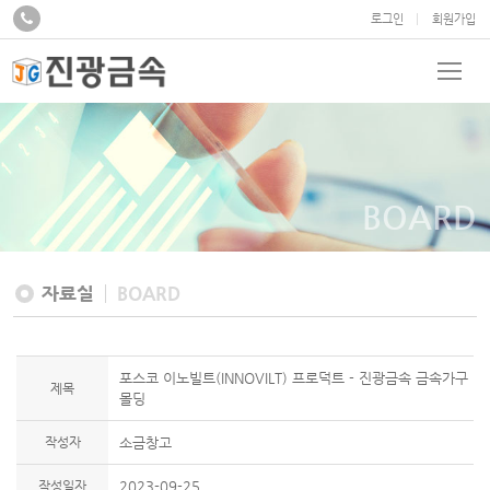
로그인
회원가입
BOARD
자료실
BOARD
포스코 이노빌트(INNOVILT) 프로덕트 - 진광금속 금속가구
제목
몰딩
작성자
소금창고
작성일자
2023-09-25