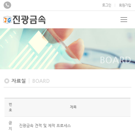
로그인
회원가입
BOARD
자료실
BOARD
번
제목
호
공
진광금속 견적 및 제작 프로세스
지