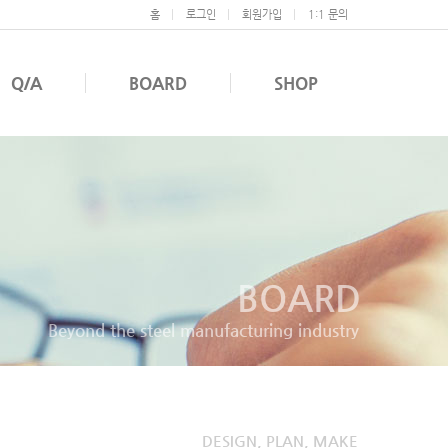
홈
로그인
회원가입
1:1 문의
Q/A
BOARD
SHOP
BOARD
Beyond the steel manufacturing industry
DESIGN, PLAN, MAKE