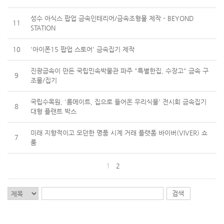
성수 아식스 팝업 금속인테리어/금속조형물 제작 - BEYOND
11
STATION
10
'아이폰15 팝업 스토어' 금속집기 제작
진광금속이 만든 국립민속박물관 파주 "특별한집, 수장고" 금속 구
9
조물/집기
국립수목원, '룸메이트, 집으로 들어온 우리식물' 전시회 금속집기
8
대형 플랜트 박스
미래 지향적이고 모던한 명품 시계 거래 플랫폼 바이버(VIVER) 쇼
7
룸
1
2